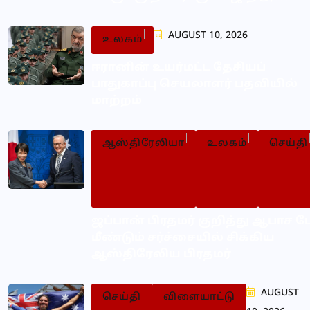
AUGUST 10, 2026
உலகம்
ஈரானின் உயர்மட்ட தேசியப்
பாதுகாப்பு செயலாளர் பதவியில்
மாற்றம்
ஆஸ்திரேலியா
உலகம்
செய்தி
ஜப்பான் பிரதமர் குறித்து ஆபாச பேச
மீண்டும் சர்ச்சையில் சிக்கிய
ஆஸ்திரேலிய பிரதமர்
AUGUST
செய்தி
விளையாட்டு