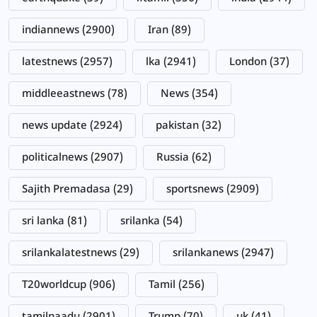
indiannews
(2900)
Iran
(89)
latestnews
(2957)
lka
(2941)
London
(37)
middleeastnews
(78)
News
(354)
news update
(2924)
pakistan
(32)
politicalnews
(2907)
Russia
(62)
Sajith Premadasa
(29)
sportsnews
(2909)
sri lanka
(81)
srilanka
(54)
srilankalatestnews
(29)
srilankanews
(2947)
T20worldcup
(906)
Tamil
(256)