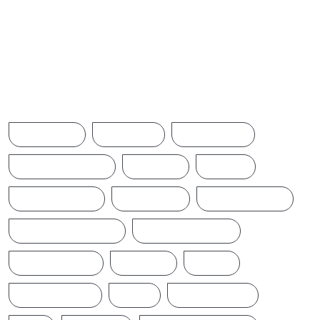
வீராங்கனை
Browse Tags
ACCIDENT
AMERICA
AUSTRALIA
BREAKINGNEWS
BRITAIN
CHINA
CINEMANEWS
COLOMBO
CRICKETNEWS
CYCLONE DITWAH
DONALD TRUMP
EARTHQUAKE
IFTAMIL
INDIA
INDIANNEWS
IRAN
LATESTNEWS