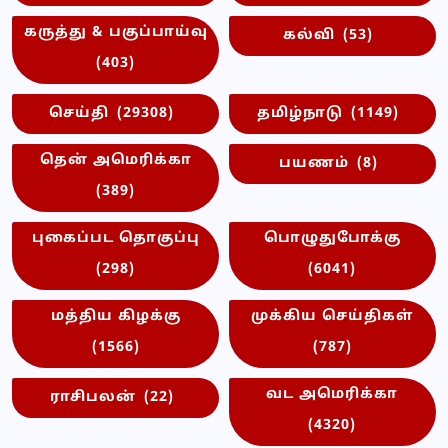
கருத்து & பகுப்பாய்வு
கல்வி
(53)
(403)
செய்தி
(29308)
தமிழ்நாடு
(1149)
தென் அமெரிக்கா
பயணம்
(8)
(389)
புகைப்பட தொகுப்பு
பொழுதுபோக்கு
(298)
(6041)
மத்திய கிழக்கு
முக்கிய செய்திகள்
(1566)
(787)
வட அமெரிக்கா
ராசிபலன்
(22)
(4320)