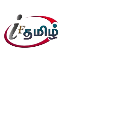
editor@iftamil.com
Useful Links