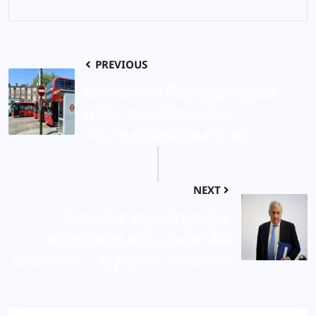
PREVIOUS
லண்டனில் பேருந்து மற்றும்
டிராம் கட்டணங்களை
உயர்த்தாமலிருக்க முடிவு
NEXT
“ட்ரம்பின் ஆத்திரமூட்டும்
கருத்துகளுக்கு பதிலளிக்க
மாட்டோம்” – இத்தாலி அமைச்சர்