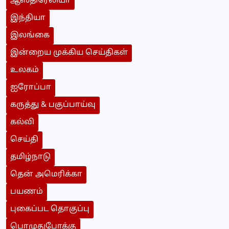
ஆஸ்திரேலியா
இந்தியா
இலங்கை
இன்றைய முக்கிய செய்திகள்
உலகம்
ஐரோப்பா
கருத்து & பகுப்பாய்வு
கல்வி
செய்தி
தமிழ்நாடு
தென் அமெரிக்கா
பயணம்
புகைப்பட தொகுப்பு
பொழுதுபோக்கு