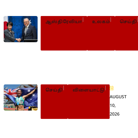
சமருக்கு தயாராகும் சஜித் அணி
ஆஸ்திரேலியா
உலகம்
செய்தி
ஜப்பான் பிரதமர் குறித்து ஆபாச பேச
மீண்டும் சர்ச்சையில் சிக்கிய
ஆஸ்திரேலிய பிரதமர்
செய்தி
விளையாட்டு
AUGUST
10,
2026
தங்கம் வென்று சாதனை
படைத்த ஆஸ்திரேலிய