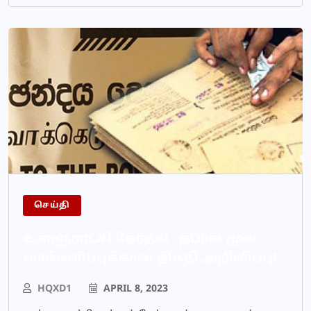
செய்தி
உள்ளுராட்சி தேர்தல் : தபால் மூல
வாக்களிப்புக்கான திகதி அறிவிப்பு!
HQXD1
APRIL 8, 2023