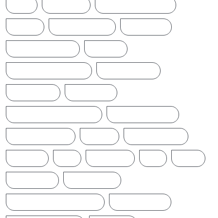
LKA
LONDON
MIDDLEEASTNEWS
NEWS
NEWS UPDATE
PAKISTAN
POLITICALNEWS
RUSSIA
SAJITH PREMADASA
SPORTSNEWS
SRI LANKA
SRILANKA
SRILANKALATESTNEWS
SRILANKANEWS
T20WORLDCUP
TAMIL
TAMILNAADU
TRUMP
UK
UKRAINE
US
WAR
இந்தியா
இலங்கை
ஐக்கிய மக்கள் சக்தி
ஜனாதிபதி