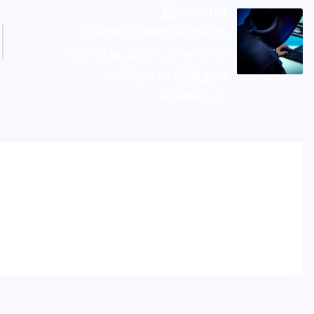
இணைய
மோசடியாளர்களுக்கு
பிரம்படி தண்டனையை
அறிமுகப்படுத்தும்
சிங்கப்பூர்