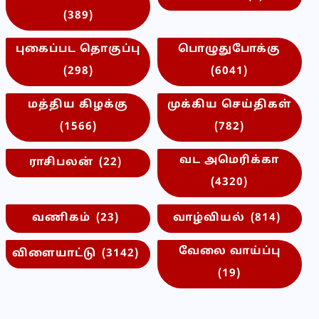
(389)
புகைப்பட தொகுப்பு
பொழுதுபோக்கு
(298)
(6041)
மத்திய கிழக்கு
முக்கிய செய்திகள்
(1566)
(782)
வட அமெரிக்கா
ராசிபலன்
(22)
(4320)
வணிகம்
(23)
வாழ்வியல்
(814)
வேலை வாய்ப்பு
விளையாட்டு
(3142)
(19)