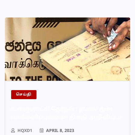
செய்தி
உள்ளுராட்சி தேர்தல் : தபால் மூல
வாக்களிப்புக்கான திகதி அறிவிப்பு!
HQXD1
APRIL 8, 2023