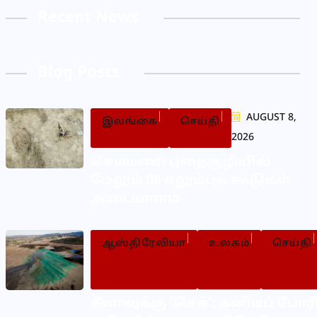
Recent News
Blog Posts
AUGUST 8,
இலங்கை
செய்தி
2026
செம்மணி புதைகுழியில்
மேலும் 08 எலும்புக் கூடுகள்
அடையாளம்
ஆஸ்திரேலியா
உலகம்
செய்தி
சீனாவுக்கு ‘செக்’: கனிமப் போர