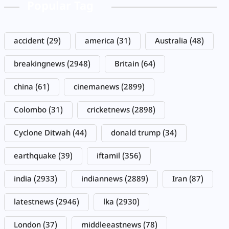
Popular Tag
accident
(29)
america
(31)
Australia
(48)
breakingnews
(2948)
Britain
(64)
china
(61)
cinemanews
(2899)
Colombo
(31)
cricketnews
(2898)
Cyclone Ditwah
(44)
donald trump
(34)
earthquake
(39)
iftamil
(356)
india
(2933)
indiannews
(2889)
Iran
(87)
latestnews
(2946)
lka
(2930)
London
(37)
middleeastnews
(78)