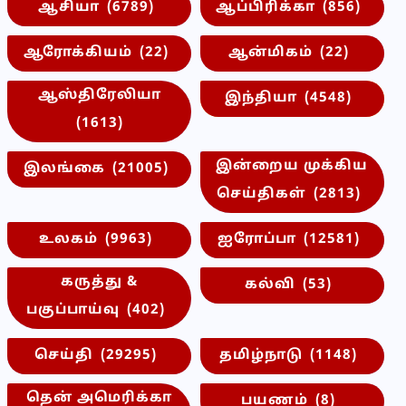
ஆசியா
(6789)
ஆப்பிரிக்கா
(856)
ஆரோக்கியம்
(22)
ஆன்மிகம்
(22)
ஆஸ்திரேலியா
இந்தியா
(4548)
(1613)
இன்றைய முக்கிய
இலங்கை
(21005)
செய்திகள்
(2813)
உலகம்
(9963)
ஐரோப்பா
(12581)
கருத்து &
கல்வி
(53)
பகுப்பாய்வு
(402)
செய்தி
(29295)
தமிழ்நாடு
(1148)
தென் அமெரிக்கா
பயணம்
(8)