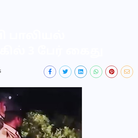
 பாலியல்
ல் 3 பேர் கைது
S