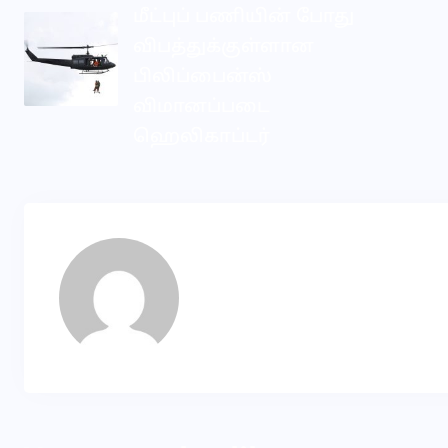
மீட்புப் பணியின் போது
விபத்துக்குள்ளான
பிலிப்பைன்ஸ்
விமானப்படை
ஹெலிகாப்டர்
KP
About Author