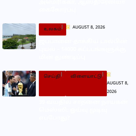
அமெரிக்கா, ஆஸ்திரேலியா
கைகோர்ப்பு
AUGUST 8, 2026
உலகம்
ஜப்பானை தாக்கிய டால்பின்
புயல் – 14000 கட்டடங்களுக்கு
மின் துண்டிப்பு
செய்தி
விளையாட்டு
AUGUST 8,
2026
39 வயதில் சாதனை நாயகன்
மெஸ்ஸி: ஓய்வு முடிவு
எப்போது?