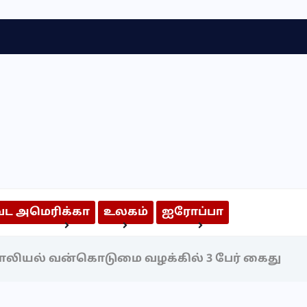
வட அமெரிக்கா
உலகம்
ஐரோப்பா
அறிந்திருக்க வேண்டியவை
அறிவியல் & தொழில்நுட்பம்
ியல் வன்கொடுமை வழக்கில் 3 பேர் கைது