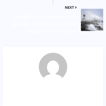
NEXT
ஆஸ்திரேலிய கடற்கரையை
தாக்கிய பெரிய அலைகளில்
ஐந்து பேர் உயிரிழப்பு
KP
About Author