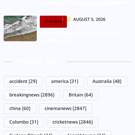
தயாராகும் பேருந்து ஓட்டுநர்கள்
AUGUST 5, 2026
உலகம்
லொஸ் ஏஞ்சல்ஸில் கடலில்
குளிக்க தடை
Popular Tag
accident
(29)
america
(31)
Australia
(48)
breakingnews
(2896)
Britain
(64)
china
(60)
cinemanews
(2847)
Colombo
(31)
cricketnews
(2846)