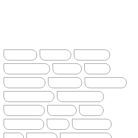
Browse Tags
ACCIDENT
AMERICA
AUSTRALIA
BREAKINGNEWS
BRITAIN
CHINA
CINEMANEWS
COLOMBO
CRICKETNEWS
CYCLONE DITWAH
DONALD TRUMP
EARTHQUAKE
IFTAMIL
INDIA
INDIANNEWS
IRAN
LATESTNEWS