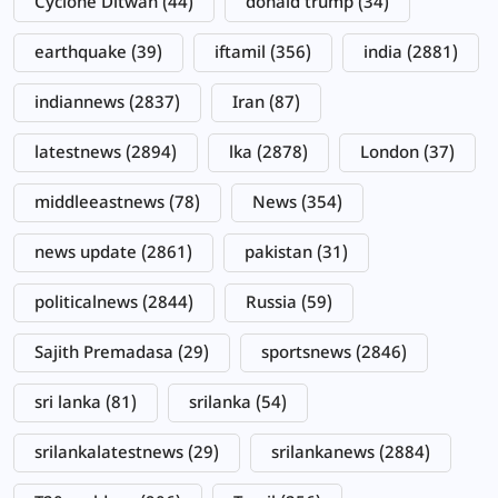
Cyclone Ditwah
(44)
donald trump
(34)
earthquake
(39)
iftamil
(356)
india
(2881)
indiannews
(2837)
Iran
(87)
latestnews
(2894)
lka
(2878)
London
(37)
middleeastnews
(78)
News
(354)
news update
(2861)
pakistan
(31)
politicalnews
(2844)
Russia
(59)
Sajith Premadasa
(29)
sportsnews
(2846)
sri lanka
(81)
srilanka
(54)
srilankalatestnews
(29)
srilankanews
(2884)