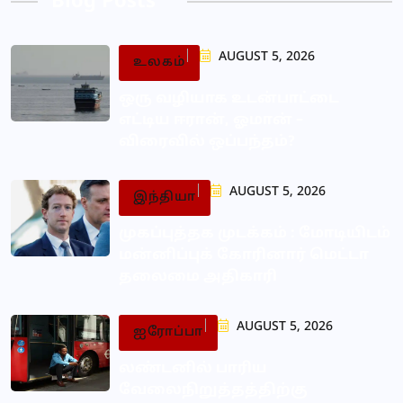
Blog Posts
AUGUST 5, 2026
உலகம்
ஒரு வழியாக உடன்பாட்டை
எட்டிய ஈரான், ஓமான் –
விரைவில் ஒப்பந்தம்?
AUGUST 5, 2026
இந்தியா
முகப்புத்தக முடக்கம் : மோடியிடம்
மன்னிப்புக் கோரினார் மெட்டா
தலைமை அதிகாரி
AUGUST 5, 2026
ஐரோப்பா
லண்டனில் பாரிய
வேலைநிறுத்தத்திற்கு