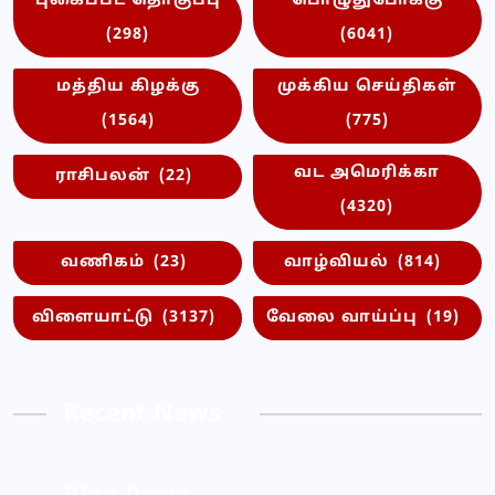
புகைப்பட தொகுப்பு
பொழுதுபோக்கு
(298)
(6041)
மத்திய கிழக்கு
முக்கிய செய்திகள்
(1564)
(775)
வட அமெரிக்கா
ராசிபலன்
(22)
(4320)
வணிகம்
(23)
வாழ்வியல்
(814)
விளையாட்டு
(3137)
வேலை வாய்ப்பு
(19)
Recent News