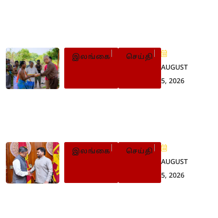
செம்மணியில் தோண்டத்
தோண்ட எலும்புக் கூடுகள்:
இன்றும் 08 அடையாளம்
இலங்கை
செய்தி
AUGUST
5, 2026
கடல் பழங்குடியினர்
பாரம்பரிய விழா: கிழக்கு
ஆளுநர் பங்கேற்பு
இலங்கை
செய்தி
AUGUST
5, 2026
‘போதைப் பொருள் ஒழிப்பு’
– இலங்கைக்கு இந்தியா
முழு ஆதரவு