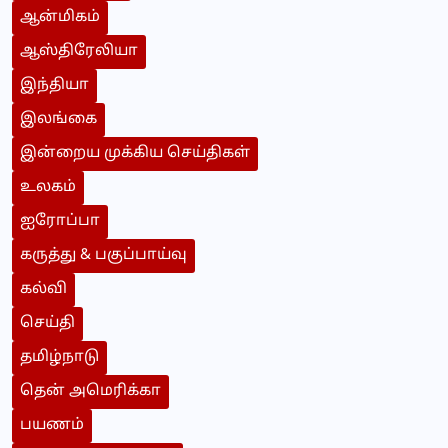
ஆன்மிகம்
ஆஸ்திரேலியா
இந்தியா
இலங்கை
இன்றைய முக்கிய செய்திகள்
உலகம்
ஐரோப்பா
கருத்து & பகுப்பாய்வு
கல்வி
செய்தி
தமிழ்நாடு
தென் அமெரிக்கா
பயணம்