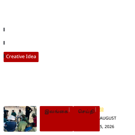
Useful Links
Company About
Contact With Us
Creative Idea
Populer Posts
இலங்கை
செய்தி
AUGUST
5, 2026