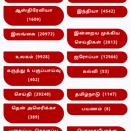
ஆஸ்திரேலியா
இந்தியா
(4542)
(1609)
இன்றைய முக்கிய
இலங்கை
(20972)
செய்திகள்
(2813)
உலகம்
(9928)
ஐரோப்பா
(12566)
கருத்து & பகுப்பாய்வு
கல்வி
(53)
(402)
செய்தி
(29240)
தமிழ்நாடு
(1147)
தென் அமெரிக்கா
பயணம்
(8)
(389)