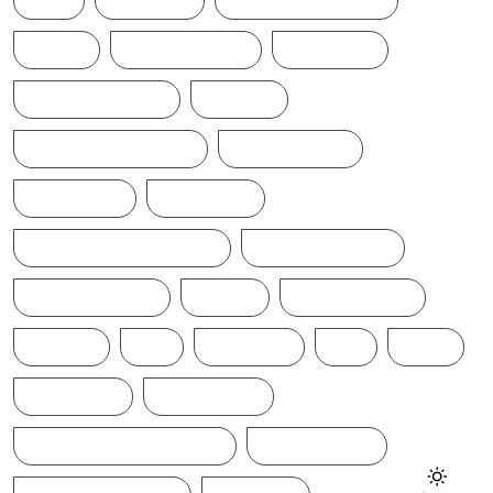
LKA
LONDON
MIDDLEEASTNEWS
NEWS
NEWS UPDATE
PAKISTAN
POLITICALNEWS
RUSSIA
SAJITH PREMADASA
SPORTSNEWS
SRI LANKA
SRILANKA
SRILANKALATESTNEWS
SRILANKANEWS
T20WORLDCUP
TAMIL
TAMILNAADU
TRUMP
UK
UKRAINE
US
WAR
இந்தியா
இலங்கை
ஐக்கிய மக்கள் சக்தி
ஜனாதிபதி