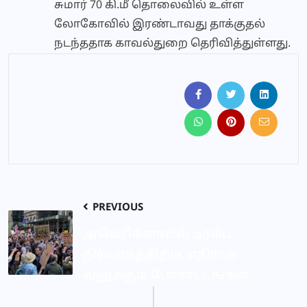
சுமார் 70 கி.மீ தொலைவில் உள்ள
லோகோவில் இரண்டாவது தாக்குதல்
நடந்ததாக காவல்துறை தெரிவித்துள்ளது.
PREVIOUS
அமெரிக்காவில் டிரம்ப்
நிர்வாகத்திற்கு எதிராக
வலுக்கும் போராட்டங்கள்